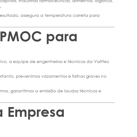
itais, indústrias farmacêuticas, alimentos, logística,
.
sultado, assegura a temperatura correta para
o PMOC para
ivo, a equipe de engenheiros e técnicos da Valttec
Portanto, prevenimos vazamentos e falhas graves no
rma, garantimos a emissão de laudos técnicos e
ua Empresa