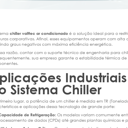
stema
é a solução ideal para o resf
chiller valttec ar condicionado
uturas corporativas. Afinal, esses equipamentos operam com al
gindo graus negativos com máxima eficiência energética.
ssa razão, contar com o suporte técnico de engenharia para chill
equentemente, sua empresa garante a estabilidade térmica de pr
onentes.
plicações Industria
o Sistema Chiller
imeiro lugar, a potência de um chiller é medida em TR (Tonelada
terísticas e aplicações dessa tecnologia de grande porte:
Os modelos variam comumente entre
 Capacidade de Refrigeração:
rocessamento de dados (CPDs) até grandes plantas químicas e p