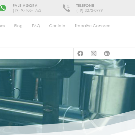
FALE AGORA
TELEFONE
(19) 97405-1752
(19) 3272-0999
ses
Blog
FAQ
Contato
Trabalhe Conosco