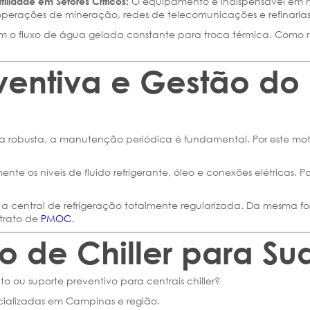
O equipamento é indispensável em hosp
tilidade em Setores Críticos:
operações de mineração, redes de telecomunicações e refinarias
 o fluxo de água gelada constante para troca térmica. Como re
ventiva e Gestão d
ca robusta, a manutenção periódica é fundamental. Por este mot
nte os níveis de fluido refrigerante, óleo e conexões elétricas. 
 central de refrigeração totalmente regularizada. Da mesma fo
trato de
PMOC
.
to de Chiller para S
o ou suporte preventivo para centrais chiller?
cializadas em Campinas e região.