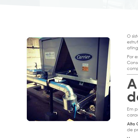
O si
estr
atin
Por e
Cons
comp
A
d
Em pr
carac
Alta
de p