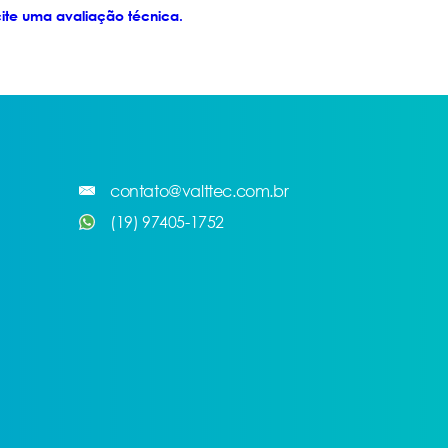
cite uma avaliação técnica.
contato@valttec.com.br
(19) 97405-1752