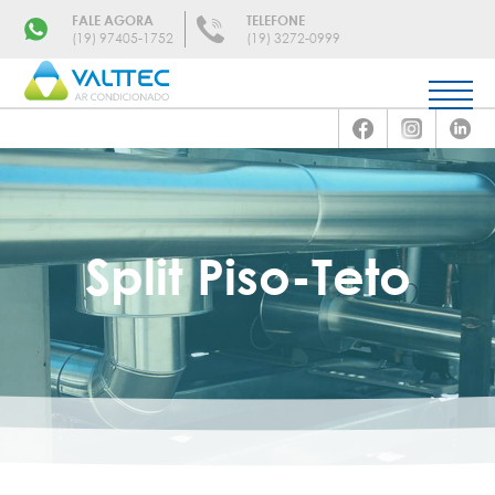
FALE AGORA
TELEFONE
(19) 97405-1752
(19) 3272-0999
Split Piso-Teto