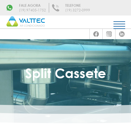
FALE AGORA
TELEFONE
(19) 97405-1752
(19) 3272-0999
Split Cassete